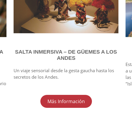
A
SALTA INMERSIVA – DE GÜEMES A LOS
ANDES
Est
Un viaje sensorial desde la gesta gaucha hasta los
a u
secretos de los Andes.
las
rio
"Is
Más Información