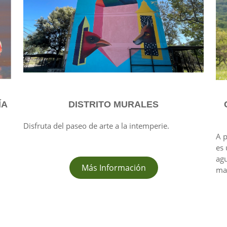
ÍA
DISTRITO MURALES
Disfruta del paseo de arte a la intemperie.
A p
es 
agu
Más Información
mar