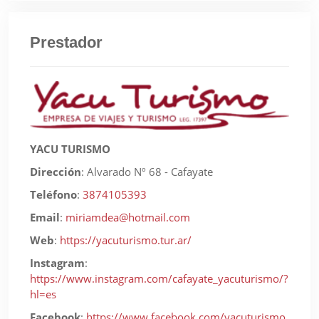
Prestador
YACU TURISMO
Dirección
:
Alvarado Nº 68 - Cafayate
Teléfono
:
3874105393
Email
:
miriamdea@hotmail.com
Web
:
https://yacuturismo.tur.ar/
Instagram
:
https://www.instagram.com/cafayate_yacuturismo/?
hl=es
Facebook
:
https://www.facebook.com/yacuturismo