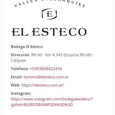
Bodega El Esteco
Dirección
:
RN 40 - Km 4.343 (Esquina RN 68) -
Cafayate
Teléfono
:
+5493868422496
Email
:
turismo@elesteco.com.ar
Web
:
https://elesteco.com.ar/
Instagram
:
https://www.instagram.com/bodegaelesteco/?
igshid=MzRlODBiNWFlZA%3D%3D