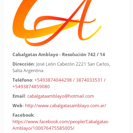
Cabalgatas Amblayo - Resolución 742 / 14
Dirección
:
José León Cabezón 2221 San Carlos,
Salta Argentina
Teléfono
:
+5493874044298 / 3874033531 /
+5493874859080
Email
:
cabalgataamblayo@hotmail.com
Web
:
http://www.cabalgatasamblayo.com.ar/
Facebook
:
https://www.facebook.com/people/Cabalgatas-
Amblayo/100076475585005/