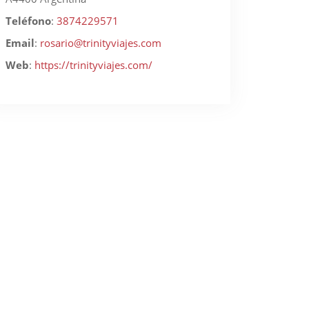
Teléfono
:
3874229571
Email
:
rosario@trinityviajes.com
Web
:
https://trinityviajes.com/