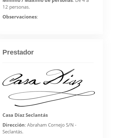
Mínimo / Máximo de personas
:
De 4 a
12 personas.
Observaciones
:
Prestador
Casa Díaz Seclantás
Dirección
:
Abraham Cornejo S/N -
Seclantás.