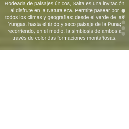
AVENTURA EN SALTA
CULTURA EN SALTA
Rodeada de paisajes únicos, Salta es una invitación
ENTRETENIMIENTO EN
al disfrute en la Naturaleza. Permite pasear por
SALTA
Caracterizada por su cultura ancestral, Salta te invita
todos los climas y geografías: desde el verde de las
Para aquellos que les gustan las experiencias al
FAVORITOS
límite, Salta ofrece amplias propuestas, enmarcadas
Yungas, hasta el árido y seco paisaje de la Puna;
a conocer su gente, su identidad, sus
en montañas y ríos, que hacen única la experiencia.
manifestaciones de fe y todo aquello que hace que
recorriendo, en el medio, la simbiosis de ambos a
Estas son actividades singulares cuando visites
Experiencias emblemáticas de nuestra provincia.
través de coloridas formaciones montañosas.
¡Vení a disfrutarla!.
sea la más linda.
Salta.
ENCONTRÁ TU
EXPERIENCIA