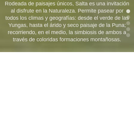
AVENTURA EN SALTA
Rodeada de paisajes únicos, Salta es una invitación
ENTRETENIMIENTO EN
Salta cuenta con una magnífica vitivinicultura y vinos
al disfrute en la Naturaleza. Permite pasear por
SALTA
todos los climas y geografías: desde el verde de las
reconocidos a nivel mundial. La amplitud térmica, la
Para aquellos que les gustan las experiencias al
FAVORITOS
límite, Salta ofrece amplias propuestas, enmarcadas
Yungas, hasta el árido y seco paisaje de la Puna;
calidad de atención, los coloridos paisajes, las
bodegas de altura, hacen de la actividad enoturistica
en montañas y ríos, que hacen única la experiencia.
recorriendo, en el medio, la simbiosis de ambos a
Estas son actividades singulares cuando visites
Experiencias emblemáticas de nuestra provincia.
través de coloridas formaciones montañosas.
en Salta una experiencia única.
¡Vení a disfrutarla!.
Salta.
ENCONTRÁ TU
EXPERIENCIA