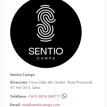
Sentio Camps
Dirección
:
Finca Valle del Cóndor. Ruta Provincial
47, Km 34.5, Salta
Teléfono
:
+54 9 3874 040777
Email
:
noa@sentiocamps.com