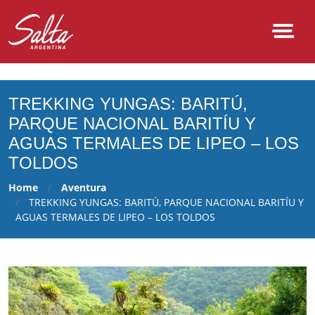
NULL
TREKKING YUNGAS: BARITÚ,
PARQUE NACIONAL BARITÍU Y
AGUAS TERMALES DE LIPEO – LOS
TOLDOS
Home
Aventura
TREKKING YUNGAS: BARITÚ, PARQUE NACIONAL BARITÍU Y
AGUAS TERMALES DE LIPEO – LOS TOLDOS