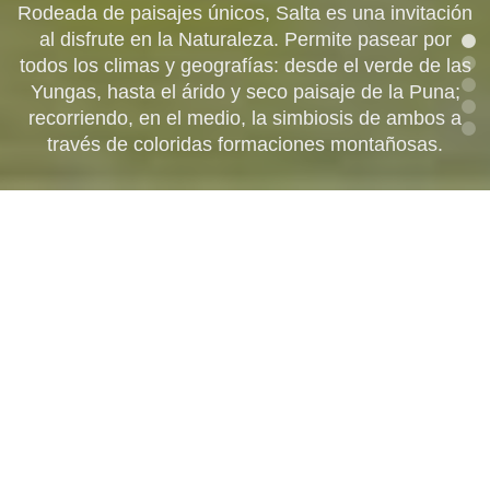
AVENTURA EN SALTA
CULTURA EN SALTA
Rodeada de paisajes únicos, Salta es una invitación
Salta cuenta con una magnífica vitivinicultura y vinos
al disfrute en la Naturaleza. Permite pasear por
Caracterizada por su cultura ancestral, Salta te invita
todos los climas y geografías: desde el verde de las
reconocidos a nivel mundial. La amplitud térmica, la
Para aquellos que les gustan las experiencias al
FAVORITOS
límite, Salta ofrece amplias propuestas, enmarcadas
Yungas, hasta el árido y seco paisaje de la Puna;
calidad de atención, los coloridos paisajes, las
a conocer su gente, su identidad, sus
bodegas de altura, hacen de la actividad enoturistica
en montañas y ríos, que hacen única la experiencia.
manifestaciones de fe y todo aquello que hace que
recorriendo, en el medio, la simbiosis de ambos a
Experiencias emblemáticas de nuestra provincia.
través de coloridas formaciones montañosas.
en Salta una experiencia única.
¡Vení a disfrutarla!.
sea la más linda.
ENCONTRÁ TU
EXPERIENCIA