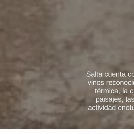
Salta cuenta co
vinos reconoci
Para aquellos qu
Caracterizada p
térmica, la 
paisajes, la
invita a co
límite,
manifestaciones de
enmarcadas en mo
actividad enot
la