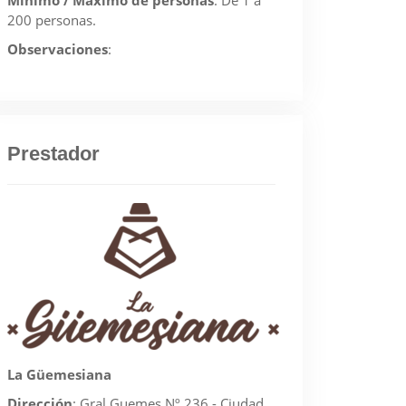
Mínimo / Máximo de personas
:
De 1 a
200 personas.
Observaciones
:
Prestador
La Güemesiana
Dirección
:
Gral Guemes Nº 236 - Ciudad