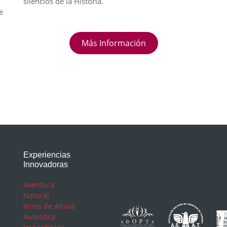
silencios de la Historia.
e
Más Información
Experiencias
Innovadoras
Aventura
Natural
Vinos de Altura
Auténtica