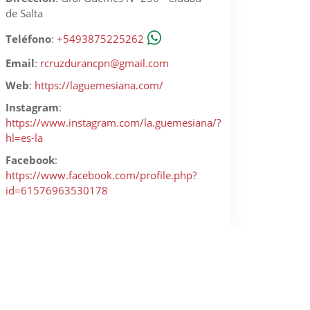
de Salta
Teléfono
:
+5493875225262
Email
:
rcruzdurancpn@gmail.com
Web
:
https://laguemesiana.com/
Instagram
:
https://www.instagram.com/la.guemesiana/?
hl=es-la
Facebook
:
https://www.facebook.com/profile.php?
id=61576963530178